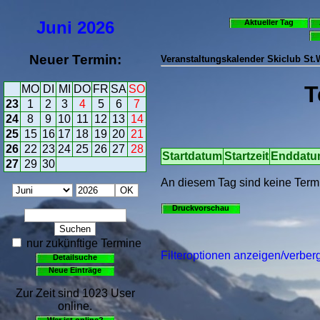
Juni
2026
Aktueller Tag
Neuer Termin:
Veranstaltungskalender Skiclub St
T
MO
DI
MI
DO
FR
SA
SO
23
1
2
3
4
5
6
7
24
8
9
10
11
12
13
14
25
15
16
17
18
19
20
21
26
22
23
24
25
26
27
28
Startdatum
Startzeit
Enddat
27
29
30
An diesem Tag sind keine Term
Druckvorschau
nur zukünftige Termine
Filteroptionen anzeigen/verber
Detailsuche
Neue Einträge
Zur Zeit sind 1023 User
online.
Wer ist online?