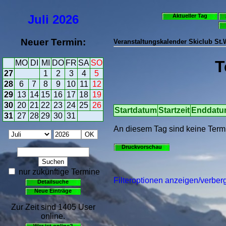
Juli
2026
Aktueller Tag
Neuer Termin:
Veranstaltungskalender Skiclub St
T
MO
DI
MI
DO
FR
SA
SO
27
1
2
3
4
5
28
6
7
8
9
10
11
12
29
13
14
15
16
17
18
19
30
20
21
22
23
24
25
26
Startdatum
Startzeit
Enddat
31
27
28
29
30
31
An diesem Tag sind keine Term
Druckvorschau
nur zukünftige Termine
Filteroptionen anzeigen/verber
Detailsuche
Neue Einträge
Zur Zeit sind 1405 User
online.
Wer ist online?