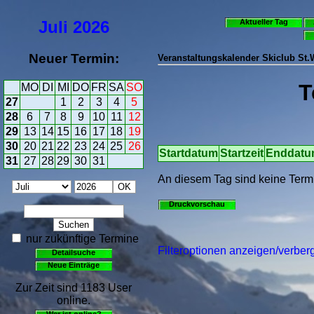
Juli
2026
Aktueller Tag
Neuer Termin:
Veranstaltungskalender Skiclub St
T
MO
DI
MI
DO
FR
SA
SO
27
1
2
3
4
5
28
6
7
8
9
10
11
12
29
13
14
15
16
17
18
19
30
20
21
22
23
24
25
26
Startdatum
Startzeit
Enddat
31
27
28
29
30
31
An diesem Tag sind keine Term
Druckvorschau
nur zukünftige Termine
Filteroptionen anzeigen/verber
Detailsuche
Neue Einträge
Zur Zeit sind 1183 User
online.
Wer ist online?