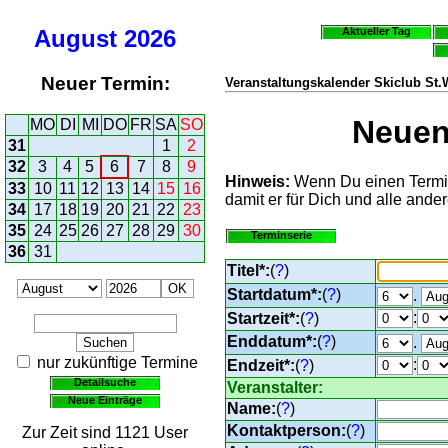
August
2026
Aktueller Tag
Neuer Termin:
Veranstaltungskalender Skiclub St
Neuen 
MO
DI
MI
DO
FR
SA
SO
31
1
2
32
3
4
5
6
7
8
9
Hinweis:
Wenn Du einen Termin 
33
10
11
12
13
14
15
16
damit er für Dich und alle ander
34
17
18
19
20
21
22
23
35
24
25
26
27
28
29
30
Terminserie
36
31
Titel*:
(
?
)
Startdatum*:
(
?
)
.
:
Startzeit*:
(
?
)
Enddatum*:
(
?
)
.
nur zukünftige Termine
:
Endzeit*:
(
?
)
Detailsuche
Veranstalter:
Neue Einträge
Name:
(
?
)
Kontaktperson:
(
?
)
Zur Zeit sind 1121 User