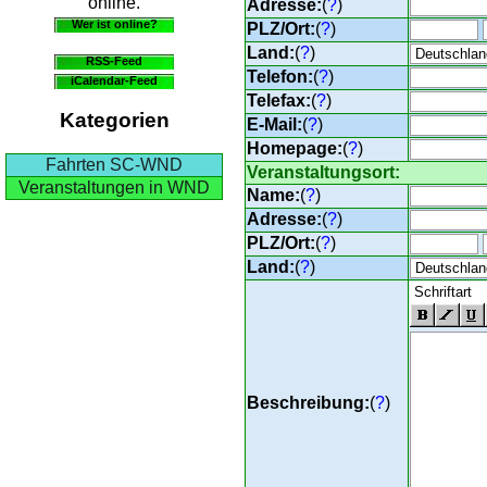
online.
Adresse:
(
?
)
Wer ist online?
PLZ/Ort:
(
?
)
Land:
(
?
)
RSS-Feed
Telefon:
(
?
)
iCalendar-Feed
Telefax:
(
?
)
Kategorien
E-Mail:
(
?
)
Homepage:
(
?
)
Fahrten SC-WND
Veranstaltungsort:
Veranstaltungen in WND
Name:
(
?
)
Adresse:
(
?
)
PLZ/Ort:
(
?
)
Land:
(
?
)
Beschreibung:
(
?
)