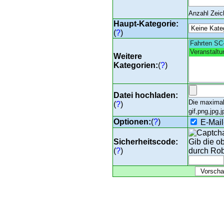
Anzahl Zei
Haupt-Kategorie:
(
?
)
Weitere
Kategorien:
(
?
)
Datei hochladen:
Die maximal
(
?
)
gif,png,jpg,j
Optionen:
(
?
)
E-Mail
Sicherheitscode:
Gib die o
(
?
)
durch Rob