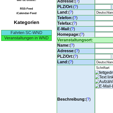
Adresse:
(
?
)
PLZ/Ort:
(
?
)
RSS-Feed
Land:
(
?
)
iCalendar-Feed
Telefon:
(
?
)
Kategorien
Telefax:
(
?
)
E-Mail:
(
?
)
Fahrten SC-WND
Homepage:
(
?
)
Veranstaltungen in WND
Veranstaltungsort:
Name:
(
?
)
Adresse:
(
?
)
PLZ/Ort:
(
?
)
Land:
(
?
)
Beschreibung:
(
?
)