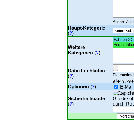
Anzahl Zei
Haupt-Kategorie:
(
?
)
Weitere
Kategorien:
(
?
)
Datei hochladen:
Die maximal
(
?
)
gif,png,jpg,j
Optionen:
(
?
)
E-Mail
Sicherheitscode:
Gib die o
(
?
)
durch Rob