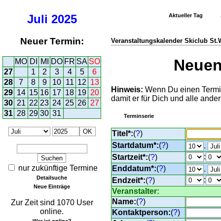
Juli
2025
Aktueller Tag
Neuer Termin:
Veranstaltungskalender Skiclub St
Neuen 
MO
DI
MI
DO
FR
SA
SO
27
1
2
3
4
5
6
28
7
8
9
10
11
12
13
Hinweis:
Wenn Du einen Termin 
29
14
15
16
17
18
19
20
damit er für Dich und alle ander
30
21
22
23
24
25
26
27
31
28
29
30
31
Terminserie
Titel*:
(
?
)
Startdatum*:
(
?
)
.
:
Startzeit*:
(
?
)
nur zukünftige Termine
Enddatum*:
(
?
)
.
Detailsuche
:
Endzeit*:
(
?
)
Neue Einträge
Veranstalter:
Name:
(
?
)
Zur Zeit sind 1070 User
online.
Kontaktperson:
(
?
)
Wer ist online?