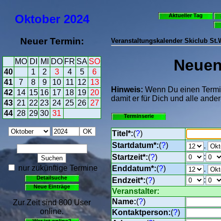
Oktober
2024
Aktueller Tag
Neuer Termin:
Veranstaltungskalender Skiclub St
Neuen 
MO
DI
MI
DO
FR
SA
SO
40
1
2
3
4
5
6
41
7
8
9
10
11
12
13
Hinweis:
Wenn Du einen Termin 
42
14
15
16
17
18
19
20
damit er für Dich und alle ander
43
21
22
23
24
25
26
27
44
28
29
30
31
Terminserie
Titel*:
(
?
)
Startdatum*:
(
?
)
.
:
Startzeit*:
(
?
)
nur zukünftige Termine
Enddatum*:
(
?
)
.
Detailsuche
:
Endzeit*:
(
?
)
Neue Einträge
Veranstalter:
Name:
(
?
)
Zur Zeit sind 800 User
online.
Kontaktperson:
(
?
)
Wer ist online?