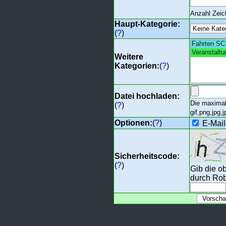
Anzahl Zei
Haupt-Kategorie:
(
?
)
Weitere
Kategorien:
(
?
)
Datei hochladen:
Die maximal
(
?
)
gif,png,jpg,j
Optionen:
(
?
)
E-Mail
Sicherheitscode:
(
?
)
Gib die o
durch Rob