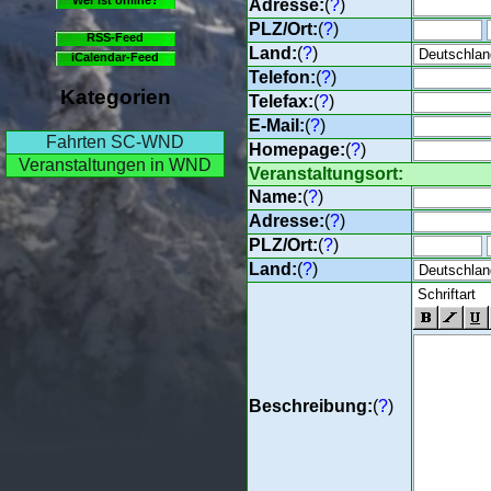
Adresse:
(
?
)
PLZ/Ort:
(
?
)
RSS-Feed
Land:
(
?
)
iCalendar-Feed
Telefon:
(
?
)
Kategorien
Telefax:
(
?
)
E-Mail:
(
?
)
Fahrten SC-WND
Homepage:
(
?
)
Veranstaltungen in WND
Veranstaltungsort:
Name:
(
?
)
Adresse:
(
?
)
PLZ/Ort:
(
?
)
Land:
(
?
)
Beschreibung:
(
?
)