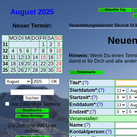
August
2025
Aktueller Tag
Neuer Termin:
Veranstaltungskalender Skiclub St
Neuen 
MO
DI
MI
DO
FR
SA
SO
31
1
2
3
32
4
5
6
7
8
9
10
Hinweis:
Wenn Du einen Termin 
33
11
12
13
14
15
16
17
damit er für Dich und alle ander
34
18
19
20
21
22
23
24
35
25
26
27
28
29
30
31
Terminserie
Titel*:
(
?
)
Startdatum*:
(
?
)
.
:
Startzeit*:
(
?
)
nur zukünftige Termine
Enddatum*:
(
?
)
.
Detailsuche
:
Endzeit*:
(
?
)
Neue Einträge
Veranstalter:
Name:
(
?
)
Zur Zeit sind 996 User
online.
Kontaktperson:
(
?
)
Wer ist online?