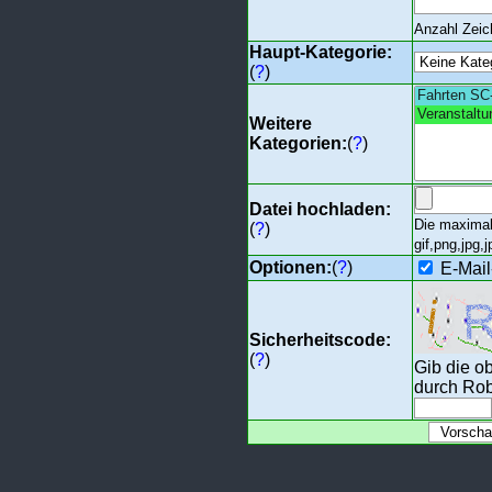
Anzahl Zei
Haupt-Kategorie:
(
?
)
Weitere
Kategorien:
(
?
)
Datei hochladen:
Die maximal
(
?
)
gif,png,jpg,j
Optionen:
(
?
)
E-Mail
Sicherheitscode:
(
?
)
Gib die o
durch Rob