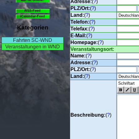
Adresse:
(
?
)
PLZ/Ort:
(
?
)
RSS-Feed
Land:
(
?
)
iCalendar-Feed
Telefon:
(
?
)
Kategorien
Telefax:
(
?
)
E-Mail:
(
?
)
Fahrten SC-WND
Homepage:
(
?
)
Veranstaltungen in WND
Veranstaltungsort:
Name:
(
?
)
Adresse:
(
?
)
PLZ/Ort:
(
?
)
Land:
(
?
)
Beschreibung:
(
?
)