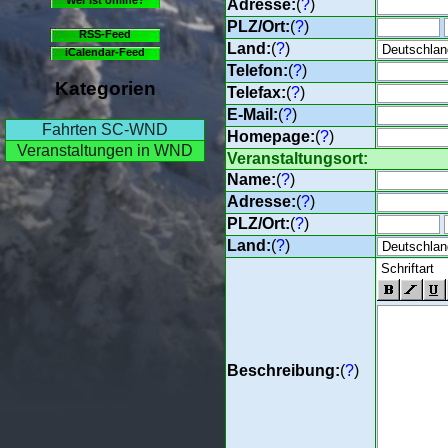
Adresse:
(
?
)
PLZ/Ort:
(
?
)
RSS-Feed
Land:
(
?
)
iCalendar-Feed
Telefon:
(
?
)
Kategorien
Telefax:
(
?
)
E-Mail:
(
?
)
Fahrten SC-WND
Homepage:
(
?
)
Veranstaltungen in WND
Veranstaltungsort:
Name:
(
?
)
Adresse:
(
?
)
PLZ/Ort:
(
?
)
Land:
(
?
)
Beschreibung:
(
?
)