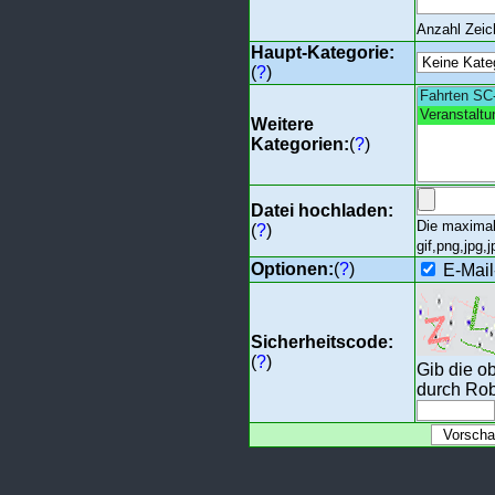
Anzahl Zei
Haupt-Kategorie:
(
?
)
Weitere
Kategorien:
(
?
)
Datei hochladen:
Die maximal
(
?
)
gif,png,jpg,j
Optionen:
(
?
)
E-Mail
Sicherheitscode:
(
?
)
Gib die o
durch Rob