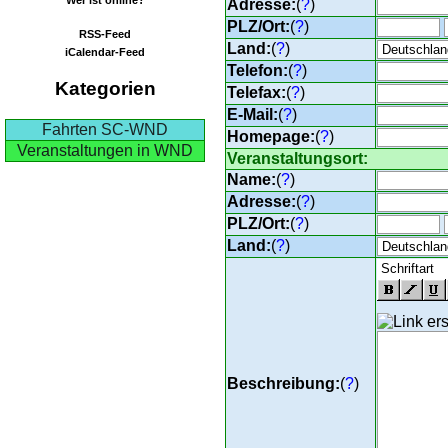
Adresse:
(
?
)
PLZ/Ort:
(
?
)
RSS-Feed
Land:
(
?
)
iCalendar-Feed
Telefon:
(
?
)
Kategorien
Telefax:
(
?
)
E-Mail:
(
?
)
Fahrten SC-WND
Homepage:
(
?
)
Veranstaltungen in WND
Veranstaltungsort:
Name:
(
?
)
Adresse:
(
?
)
PLZ/Ort:
(
?
)
Land:
(
?
)
Beschreibung:
(
?
)