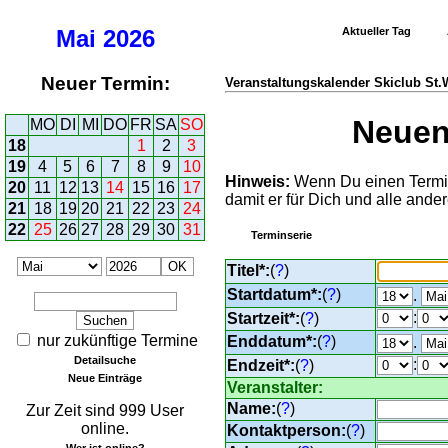
Mai
2026
Aktueller Tag
Neuer Termin:
Veranstaltungskalender Skiclub St
Neuen 
MO
DI
MI
DO
FR
SA
SO
18
1
2
3
19
4
5
6
7
8
9
10
Hinweis:
Wenn Du einen Termin 
20
11
12
13
14
15
16
17
damit er für Dich und alle ander
21
18
19
20
21
22
23
24
22
25
26
27
28
29
30
31
Terminserie
Titel*:
(
?
)
Startdatum*:
(
?
)
.
:
Startzeit*:
(
?
)
nur zukünftige Termine
Enddatum*:
(
?
)
.
Detailsuche
:
Endzeit*:
(
?
)
Neue Einträge
Veranstalter:
Name:
(
?
)
Zur Zeit sind 999 User
online.
Kontaktperson:
(
?
)
Wer ist online?