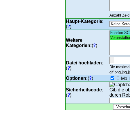
Anzahl Zei
Haupt-Kategorie:
(
?
)
Weitere
Kategorien:
(
?
)
Datei hochladen:
Die maximal
(
?
)
gif,png,jpg,j
Optionen:
(
?
)
E-Mail
Sicherheitscode:
Gib die o
(
?
)
durch Rob