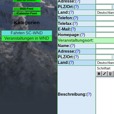
Adresse:
(
?
)
PLZ/Ort:
(
?
)
RSS-Feed
Land:
(
?
)
iCalendar-Feed
Telefon:
(
?
)
Kategorien
Telefax:
(
?
)
E-Mail:
(
?
)
Fahrten SC-WND
Homepage:
(
?
)
Veranstaltungen in WND
Veranstaltungsort:
Name:
(
?
)
Adresse:
(
?
)
PLZ/Ort:
(
?
)
Land:
(
?
)
Beschreibung:
(
?
)