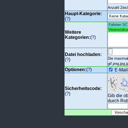
Anzahl Zei
Haupt-Kategorie:
(
?
)
Weitere
Kategorien:
(
?
)
Datei hochladen:
Die maximal
(
?
)
gif,png,jpg,j
Optionen:
(
?
)
E-Mail
Sicherheitscode:
(
?
)
Gib die o
durch Rob