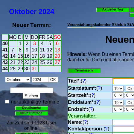
Oktober
2024
Aktueller Tag
Neuer Termin:
Veranstaltungskalender Skiclub St
Neuen 
MO
DI
MI
DO
FR
SA
SO
40
1
2
3
4
5
6
41
7
8
9
10
11
12
13
Hinweis:
Wenn Du einen Termin 
42
14
15
16
17
18
19
20
damit er für Dich und alle ander
43
21
22
23
24
25
26
27
44
28
29
30
31
Terminserie
Titel*:
(
?
)
Startdatum*:
(
?
)
.
:
Startzeit*:
(
?
)
nur zukünftige Termine
Enddatum*:
(
?
)
.
Detailsuche
:
Endzeit*:
(
?
)
Neue Einträge
Veranstalter:
Name:
(
?
)
Zur Zeit sind 1123 User
online.
Kontaktperson:
(
?
)
Wer ist online?