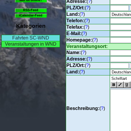
Adresse:
(
?
)
PLZ/Ort:
(
?
)
RSS-Feed
Land:
(
?
)
iCalendar-Feed
Telefon:
(
?
)
Kategorien
Telefax:
(
?
)
E-Mail:
(
?
)
Fahrten SC-WND
Homepage:
(
?
)
Veranstaltungen in WND
Veranstaltungsort:
Name:
(
?
)
Adresse:
(
?
)
PLZ/Ort:
(
?
)
Land:
(
?
)
Beschreibung:
(
?
)