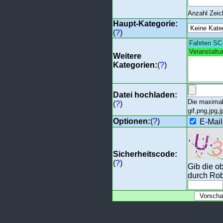
Anzahl Zei
Haupt-Kategorie:
(
?
)
Weitere
Kategorien:
(
?
)
Datei hochladen:
Die maximal
(
?
)
gif,png,jpg,j
Optionen:
(
?
)
E-Mail
Sicherheitscode:
(
?
)
Gib die o
durch Rob