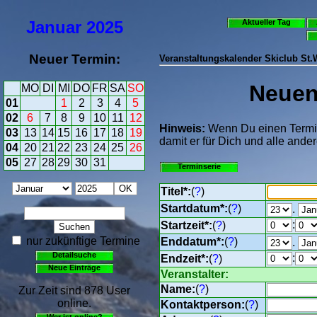
Januar
2025
Aktueller Tag
Neuer Termin:
Veranstaltungskalender Skiclub St
Neuen 
MO
DI
MI
DO
FR
SA
SO
01
1
2
3
4
5
02
6
7
8
9
10
11
12
Hinweis:
Wenn Du einen Termin 
03
13
14
15
16
17
18
19
damit er für Dich und alle ander
04
20
21
22
23
24
25
26
05
27
28
29
30
31
Terminserie
Titel*:
(
?
)
Startdatum*:
(
?
)
.
:
Startzeit*:
(
?
)
nur zukünftige Termine
Enddatum*:
(
?
)
.
Detailsuche
:
Endzeit*:
(
?
)
Neue Einträge
Veranstalter:
Name:
(
?
)
Zur Zeit sind 878 User
online.
Kontaktperson:
(
?
)
Wer ist online?