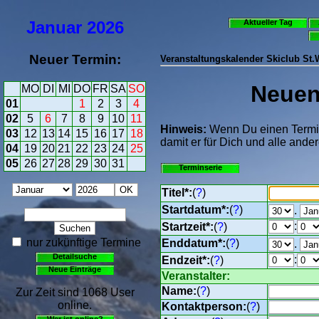
Januar
2026
Aktueller Tag
Neuer Termin:
Veranstaltungskalender Skiclub St
Neuen 
MO
DI
MI
DO
FR
SA
SO
01
1
2
3
4
02
5
6
7
8
9
10
11
Hinweis:
Wenn Du einen Termin 
03
12
13
14
15
16
17
18
damit er für Dich und alle ander
04
19
20
21
22
23
24
25
05
26
27
28
29
30
31
Terminserie
Titel*:
(
?
)
Startdatum*:
(
?
)
.
:
Startzeit*:
(
?
)
nur zukünftige Termine
Enddatum*:
(
?
)
.
Detailsuche
:
Endzeit*:
(
?
)
Neue Einträge
Veranstalter:
Name:
(
?
)
Zur Zeit sind 1068 User
online.
Kontaktperson:
(
?
)
Wer ist online?