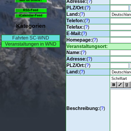
Adresse:
(
?
)
PLZ/Ort:
(
?
)
RSS-Feed
Land:
(
?
)
iCalendar-Feed
Telefon:
(
?
)
Kategorien
Telefax:
(
?
)
E-Mail:
(
?
)
Fahrten SC-WND
Homepage:
(
?
)
Veranstaltungen in WND
Veranstaltungsort:
Name:
(
?
)
Adresse:
(
?
)
PLZ/Ort:
(
?
)
Land:
(
?
)
Beschreibung:
(
?
)