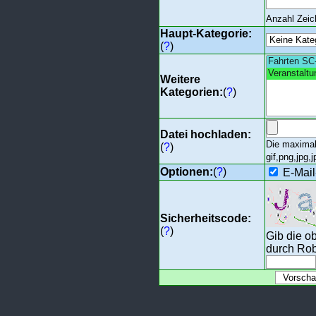
Anzahl Zei
Haupt-Kategorie:
(
?
)
Weitere
Kategorien:
(
?
)
Datei hochladen:
Die maximal
(
?
)
gif,png,jpg,j
Optionen:
(
?
)
E-Mail
Sicherheitscode:
(
?
)
Gib die o
durch Rob