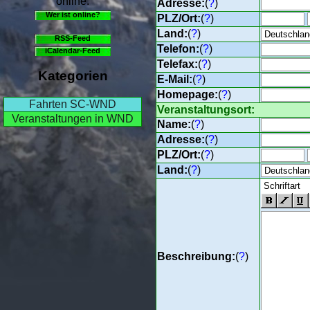
online.
Adresse:
(
?
)
Wer ist online?
PLZ/Ort:
(
?
)
Land:
(
?
)
RSS-Feed
Telefon:
(
?
)
iCalendar-Feed
Telefax:
(
?
)
Kategorien
E-Mail:
(
?
)
Homepage:
(
?
)
Fahrten SC-WND
Veranstaltungsort:
Veranstaltungen in WND
Name:
(
?
)
Adresse:
(
?
)
PLZ/Ort:
(
?
)
Land:
(
?
)
Beschreibung:
(
?
)