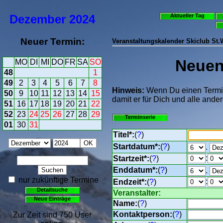
Dezember
2024
Aktueller Tag
Neuer Termin:
Veranstaltungskalender Skiclub St
Neuen 
MO
DI
MI
DO
FR
SA
SO
48
1
49
2
3
4
5
6
7
8
Hinweis:
Wenn Du einen Termin 
50
9
10
11
12
13
14
15
damit er für Dich und alle ander
51
16
17
18
19
20
21
22
52
23
24
25
26
27
28
29
Terminserie
01
30
31
Titel*:
(
?
)
Startdatum*:
(
?
)
.
:
Startzeit*:
(
?
)
Enddatum*:
(
?
)
.
nur zukünftige Termine
:
Endzeit*:
(
?
)
Detailsuche
Veranstalter:
Neue Einträge
Name:
(
?
)
Kontaktperson:
(
?
)
Zur Zeit sind 750 User