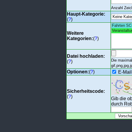
Anzahl Zei
Haupt-Kategorie:
(
?
)
Weitere
Kategorien:
(
?
)
Datei hochladen:
Die maximal
(
?
)
gif,png,jpg,j
Optionen:
(
?
)
E-Mail
Sicherheitscode:
(
?
)
Gib die o
durch Rob