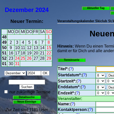
Dezember
2024
Aktueller Tag
Neuer Termin:
Veranstaltungskalender Skiclub St
Neuen 
MO
DI
MI
DO
FR
SA
SO
48
1
49
2
3
4
5
6
7
8
Hinweis:
Wenn Du einen Termin 
50
9
10
11
12
13
14
15
damit er für Dich und alle ander
51
16
17
18
19
20
21
22
52
23
24
25
26
27
28
29
Terminserie
01
30
31
Titel*:
(
?
)
Startdatum*:
(
?
)
.
:
Startzeit*:
(
?
)
Enddatum*:
(
?
)
.
nur zukünftige Termine
:
Endzeit*:
(
?
)
Detailsuche
Veranstalter:
Neue Einträge
Name:
(
?
)
Kontaktperson:
(
?
)
Zur Zeit sind 1181 User