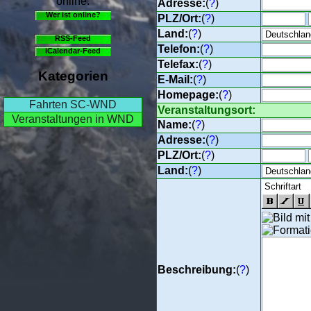
online.
Adresse:
(
?
)
Wer ist online?
PLZ/Ort:
(
?
)
Land:
(
?
)
RSS-Feed
Telefon:
(
?
)
iCalendar-Feed
Telefax:
(
?
)
Kategorien
E-Mail:
(
?
)
Homepage:
(
?
)
Fahrten SC-WND
Veranstaltungsort:
Veranstaltungen in WND
Name:
(
?
)
Adresse:
(
?
)
PLZ/Ort:
(
?
)
Land:
(
?
)
Beschreibung:
(
?
)