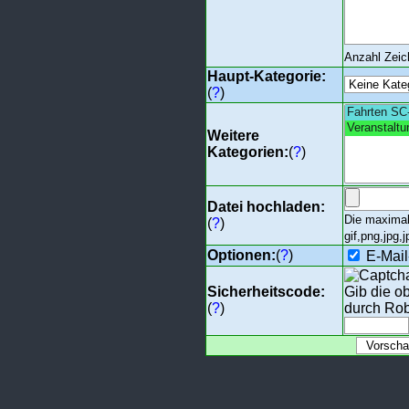
Anzahl Zei
Haupt-Kategorie:
(
?
)
Weitere
Kategorien:
(
?
)
Datei hochladen:
Die maximal
(
?
)
gif,png,jpg,j
Optionen:
(
?
)
E-Mail
Sicherheitscode:
Gib die o
(
?
)
durch Rob