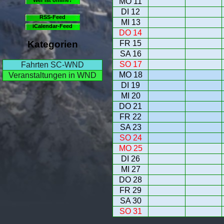
MO 11
DI 12
RSS-Feed
MI 13
iCalendar-Feed
DO 14
FR 15
Kategorien
SA 16
SO 17
Fahrten SC-WND
MO 18
Veranstaltungen in WND
DI 19
MI 20
DO 21
FR 22
SA 23
SO 24
MO 25
DI 26
MI 27
DO 28
FR 29
SA 30
SO 31