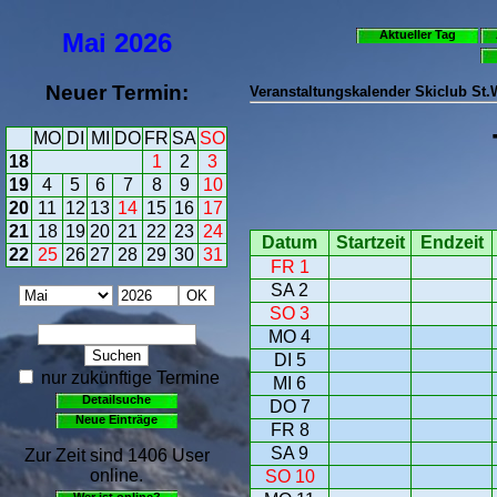
Mai
2026
Aktueller Tag
Neuer Termin:
Veranstaltungskalender Skiclub St
MO
DI
MI
DO
FR
SA
SO
18
1
2
3
19
4
5
6
7
8
9
10
20
11
12
13
14
15
16
17
21
18
19
20
21
22
23
24
Datum
Startzeit
Endzeit
22
25
26
27
28
29
30
31
FR 1
SA 2
SO 3
MO 4
DI 5
nur zukünftige Termine
MI 6
Detailsuche
DO 7
Neue Einträge
FR 8
SA 9
Zur Zeit sind 1406 User
online.
SO 10
Wer ist online?