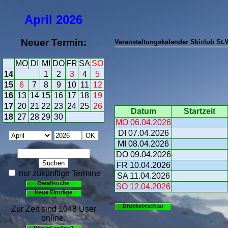
April
2026
Neuer Termin:
Veranstaltungskalender Skiclub St
MO
DI
MI
DO
FR
SA
SO
14
1
2
3
4
5
15
6
7
8
9
10
11
12
16
13
14
15
16
17
18
19
17
20
21
22
23
24
25
26
Datum
Startzeit
18
27
28
29
30
MO 06.04.2026
DI 07.04.2026
MI 08.04.2026
DO 09.04.2026
FR 10.04.2026
nur zukünftige Termine
SA 11.04.2026
Detailsuche
SO 12.04.2026
Neue Einträge
Druckvorschau
Zur Zeit sind 1048 User
online.
Wer ist online?