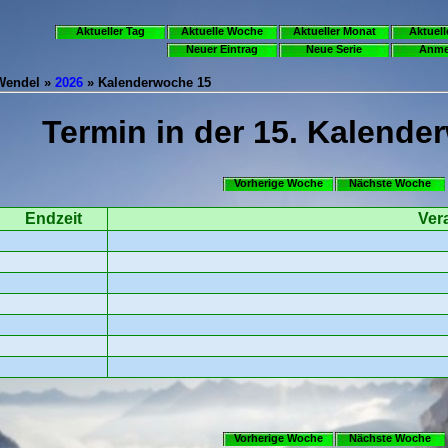
Aktueller Tag
Aktuelle Woche
Aktueller Monat
Aktuell
Neuer Eintrag
Neue Serie
Anme
.Wendel »
2026
» Kalenderwoche 15
Termin in der 15. Kalende
Vorherige Woche
Nächste Woche
Endzeit
Ver
Vorherige Woche
Nächste Woche