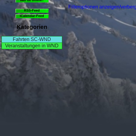
Filteroptionen anzeigen/verber
RSS-Feed
iCalendar-Feed
Kategorien
Fahrten SC-WND
Veranstaltungen in WND