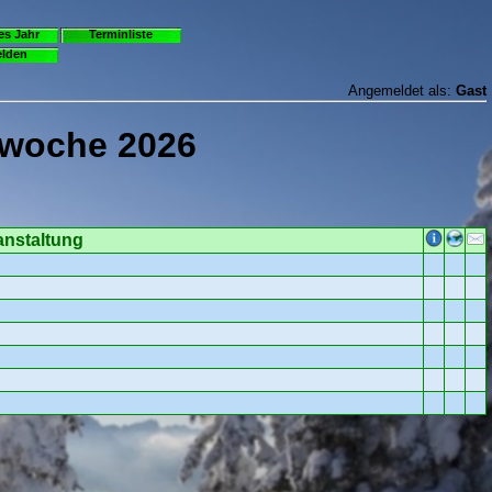
es Jahr
Terminliste
lden
Angemeldet als:
Gast
rwoche 2026
anstaltung