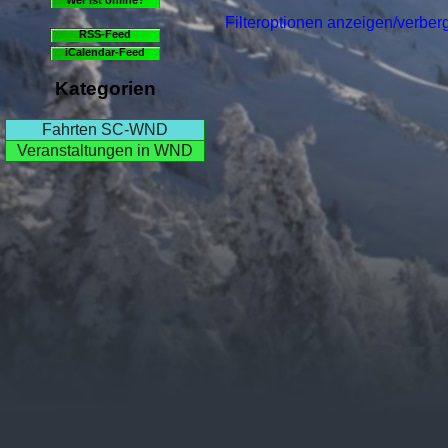
Filteroptionen anzeigen/verber
RSS-Feed
iCalendar-Feed
Kategorien
Fahrten SC-WND
Veranstaltungen in WND