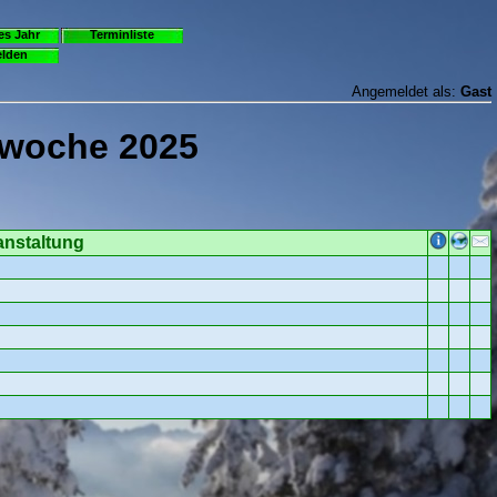
es Jahr
Terminliste
lden
Angemeldet als:
Gast
rwoche 2025
anstaltung