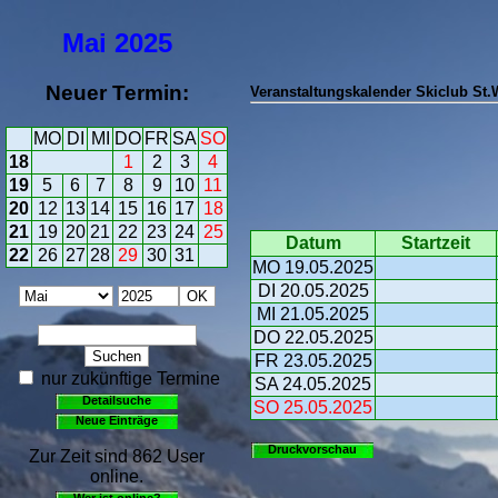
Mai
2025
Neuer Termin:
Veranstaltungskalender Skiclub St
MO
DI
MI
DO
FR
SA
SO
18
1
2
3
4
19
5
6
7
8
9
10
11
20
12
13
14
15
16
17
18
21
19
20
21
22
23
24
25
Datum
Startzeit
22
26
27
28
29
30
31
MO 19.05.2025
DI 20.05.2025
MI 21.05.2025
DO 22.05.2025
FR 23.05.2025
nur zukünftige Termine
SA 24.05.2025
Detailsuche
SO 25.05.2025
Neue Einträge
Druckvorschau
Zur Zeit sind 862 User
online.
Wer ist online?