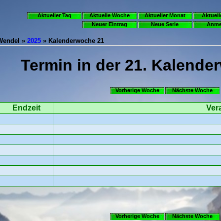
Aktueller Tag
Aktuelle Woche
Aktueller Monat
Aktuell
Neuer Eintrag
Neue Serie
Anme
.Wendel »
2025
» Kalenderwoche 21
Termin in der 21. Kalende
Vorherige Woche
Nächste Woche
Endzeit
Ver
Vorherige Woche
Nächste Woche