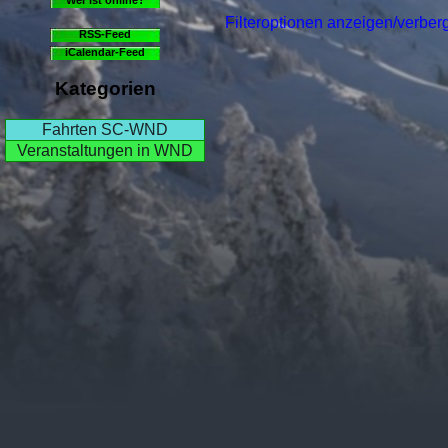
Filteroptionen anzeigen/verber
RSS-Feed
iCalendar-Feed
Kategorien
Fahrten SC-WND
Veranstaltungen in WND