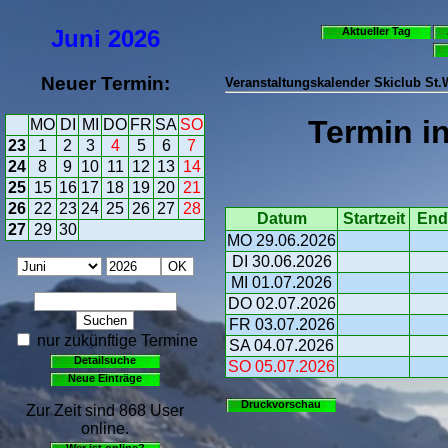
Juni
2026
Aktueller Tag
Neuer Termin:
Veranstaltungskalender Skiclub St
Termin i
MO
DI
MI
DO
FR
SA
SO
23
1
2
3
4
5
6
7
24
8
9
10
11
12
13
14
25
15
16
17
18
19
20
21
26
22
23
24
25
26
27
28
Datum
Startzeit
End
27
29
30
MO 29.06.2026
DI 30.06.2026
MI 01.07.2026
DO 02.07.2026
FR 03.07.2026
nur zukünftige Termine
SA 04.07.2026
Detailsuche
SO 05.07.2026
Neue Einträge
Druckvorschau
Zur Zeit sind 868 User
online.
Wer ist online?