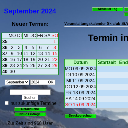
September
2024
Aktueller Tag
Neuer Termin:
Veranstaltungskalender Skiclub St
Termin i
MO
DI
MI
DO
FR
SA
SO
35
1
36
2
3
4
5
6
7
8
37
9
10
11
12
13
14
15
38
16
17
18
19
20
21
22
Datum
Startzeit
End
39
23
24
25
26
27
28
29
MO 09.09.2024
40
30
DI 10.09.2024
MI 11.09.2024
DO 12.09.2024
FR 13.09.2024
SA 14.09.2024
nur zukünftige Termine
SO 15.09.2024
Detailsuche
Neue Einträge
Druckvorschau
Zur Zeit sind 968 User