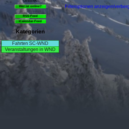
online.
Filteroptionen anzeigen/verber
Wer ist online?
RSS-Feed
iCalendar-Feed
Kategorien
Fahrten SC-WND
Veranstaltungen in WND