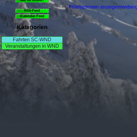
Filteroptionen anzeigen/verber
RSS-Feed
iCalendar-Feed
Kategorien
Fahrten SC-WND
Veranstaltungen in WND