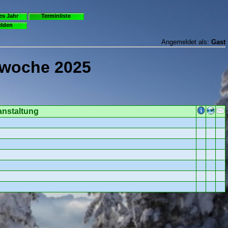
es Jahr
Terminliste
lden
Angemeldet als:
Gast
rwoche 2025
anstaltung