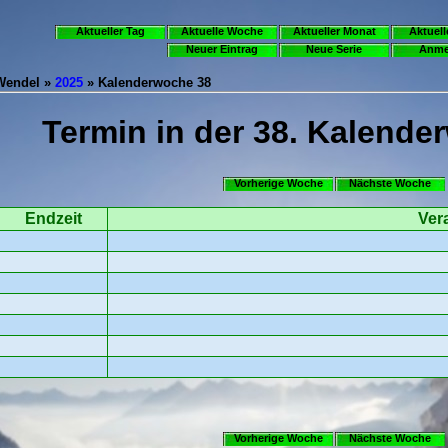
Aktueller Tag
Aktuelle Woche
Aktueller Monat
Aktuell
Neuer Eintrag
Neue Serie
Anme
.Wendel »
2025
» Kalenderwoche 38
Termin in der 38. Kalende
Vorherige Woche
Nächste Woche
Endzeit
Ver
Vorherige Woche
Nächste Woche