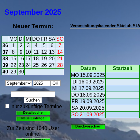
September
2025
Neuer Termin:
Veranstaltungskalender Skiclub St
MO
DI
MI
DO
FR
SA
SO
36
1
2
3
4
5
6
7
37
8
9
10
11
12
13
14
38
15
16
17
18
19
20
21
39
22
23
24
25
26
27
28
Datum
Startzeit
40
29
30
MO 15.09.2025
DI 16.09.2025
MI 17.09.2025
DO 18.09.2025
FR 19.09.2025
nur zukünftige Termine
SA 20.09.2025
Detailsuche
SO 21.09.2025
Neue Einträge
Druckvorschau
Zur Zeit sind 1040 User
online.
Wer ist online?