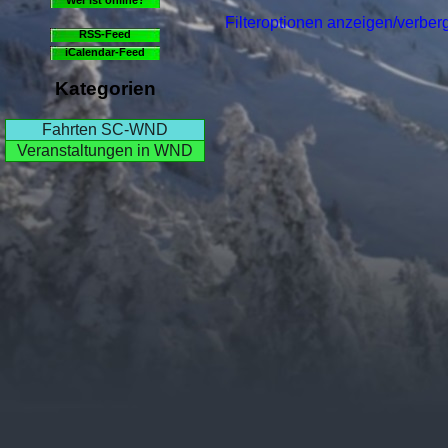
Filteroptionen anzeigen/verber
RSS-Feed
iCalendar-Feed
Kategorien
Fahrten SC-WND
Veranstaltungen in WND