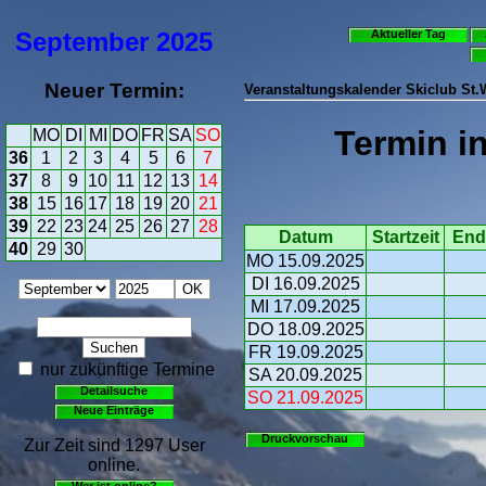
September
2025
Aktueller Tag
Neuer Termin:
Veranstaltungskalender Skiclub St
Termin i
MO
DI
MI
DO
FR
SA
SO
36
1
2
3
4
5
6
7
37
8
9
10
11
12
13
14
38
15
16
17
18
19
20
21
39
22
23
24
25
26
27
28
Datum
Startzeit
End
40
29
30
MO 15.09.2025
DI 16.09.2025
MI 17.09.2025
DO 18.09.2025
FR 19.09.2025
nur zukünftige Termine
SA 20.09.2025
Detailsuche
SO 21.09.2025
Neue Einträge
Druckvorschau
Zur Zeit sind 1297 User
online.
Wer ist online?